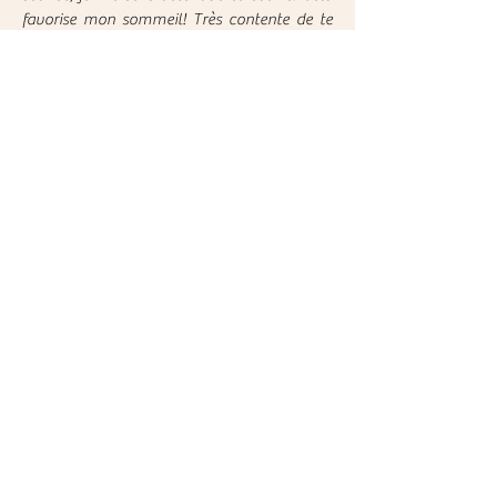
favorise mon sommeil! Très contente de te
connaître. Merci!
« 5\5 Fortement recommandé. »
Judith Lafortune
Lévis, Québec
G6V 4E2