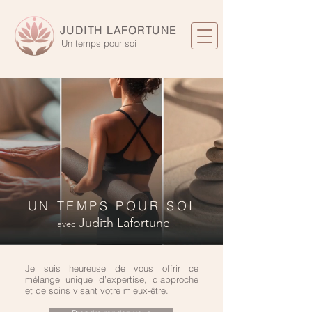
JUDITH LAFORTUNE
Un temps pour soi
UN TEMPS POUR SOI
Judith Lafortune
avec
Je suis heureuse de vous offrir ce
mélange unique d’expertise, d’approche
et de soins visant votre mieux-être.