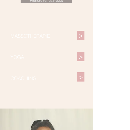
Prendre rendez-vous
>
MASSOTHÉRAPIE
>
YOGA
>
COACHING